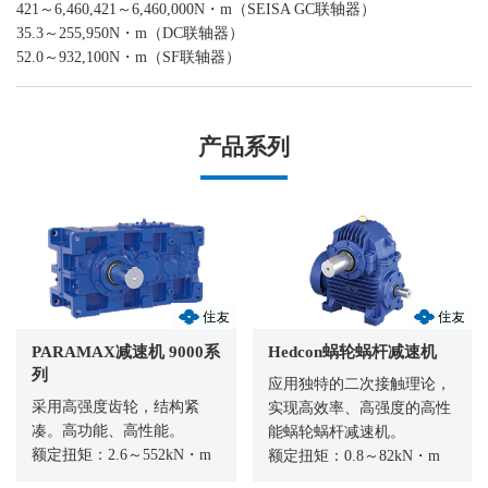
421～6,460,421～6,460,000N・m（SEISA GC联轴器）
35.3～255,950N・m（DC联轴器）
52.0～932,100N・m（SF联轴器）
产品系列
PARAMAX减速机 9000系
Hedcon蜗轮蜗杆减速机
列
应用独特的二次接触理论，
采用高强度齿轮，结构紧
实现高效率、高强度的高性
凑。高功能、高性能。
能蜗轮蜗杆减速机。
额定扭矩：2.6～552kN・m
额定扭矩：0.8～82kN・m