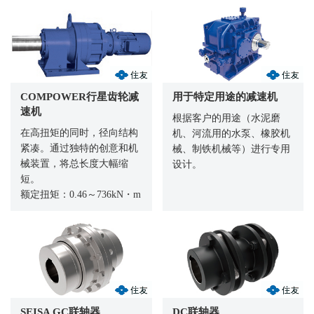
COMPOWER行星齿轮减
用于特定用途的减速机
速机
根据客户的用途（水泥磨
在高扭矩的同时，径向结构
机、河流用的水泵、橡胶机
紧凑。通过独特的创意和机
械、制铁机械等）进行专用
械装置，将总长度大幅缩
设计。
短。
额定扭矩：0.46～736kN・m
SEISA GC联轴器
DC联轴器